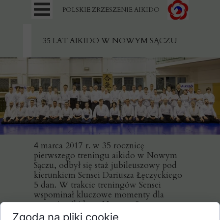
POLSKIE ZRZESZENIE AIKIDO
35 LAT AIKIDO W NOWYM SĄCZU
marca 2017 r. w 35 rocznicę
4
pierwszego treningu aikido w Nowym
Sączu, odbył się staż jubileuszowy pod
kierunkiem Sensei Dariusza Łęczyckiego
5 dan. W trakcie treningów Sensei
wspominał kluczowe momenty dla
rozwoju aikido w Nowym Sączu oraz
osoby dzięki którym aikido przetrwało i
Zgoda na pliki cookie