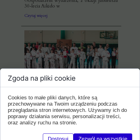
Gospodarzem wydarzenia, z okazji jubileuszu
30-lecia Aikido w
Czytaj więcej
Zgoda na pliki cookie
VIII Staż Dziecięcy PZA
25 kwietnia 2026
Cookies to małe pliki danych, które są
W dniu 25 kwietnia 2026, w hali sportowej
przechowywane na Twoim urządzeniu podczas
Instytutu Krzewienia Kultury Fizycznej ANS
już po raz ósmy dzieci ćwiczące w
przeglądania stron internetowych. Używamy ich do
poprawy działania serwisu, personalizacji treści,
Czytaj więcej
oraz analizy ruchu na stronie.
Dostosuj
Zezwól na wszystkie