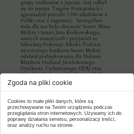
grupy studentów z Japonii. Staż odbył
się na terenie Targów Poznańskich i
zgromadził przeszło 1300 aikidoków z
Polski oraz z zagranicy. Szczególnie
miła dla nas była obecność Sensei Alana
McKay i Sensei Jana Krokowskiego,
naszych nauczycieli i przyjaciół ze
Szkockiej Federacji Aikido. Podczas
uroczystego bankietu Sensei McKay
odebrał podziękowania dla Shihana
Matthew Holland (wieloletniego
Dyrektora Technicznego PZA) oraz
Szkockiej Federacji Aikido za wkład w
rozwój polskiego Aikido.
Zgoda na pliki cookie
Cookies to małe pliki danych, które są
przechowywane na Twoim urządzeniu podczas
przeglądania stron internetowych. Używamy ich do
poprawy działania serwisu, personalizacji treści,
oraz analizy ruchu na stronie.