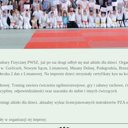
tury Fizycznej PWSZ, już po raz drugi odbył się staż aikido dla dzieci. Organ
ów w: Gorlicach, Nowym Sączu, Limanowej, Mszany Dolnej, Podegrodzia, Brzez
rdeczka 2 dan z Limanowej. Na imprezie dzieci otrzymały
certyfikaty kyu na ko
uchowej. Trening zawiera ćwiczenia ogólnorozwojowe, gry i zabawy ruchowe, ćw
scypliny, odpowiedzialności oraz szacunku do siebie i innych ćwiczących.
reningi aikido dla dzieci, aktualny wykaz licencjonowanych instruktorów PZA
y w organizacji tej imprezy.