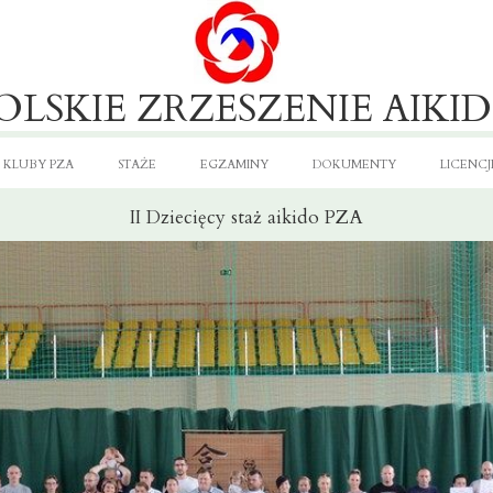
OLSKIE ZRZESZENIE AIKI
KLUBY PZA
STAŻE
EGZAMINY
DOKUMENTY
LICENCJ
II Dziecięcy staż aikido PZA