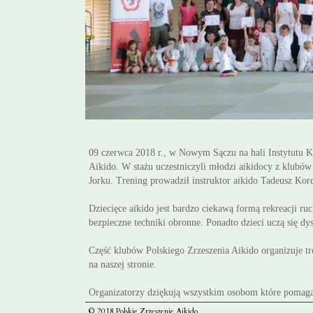
09 czerwca 2018 r., w Nowym Sączu na hali Instytutu Kul
Aikido. W stażu uczestniczyli młodzi aikidocy z klub
Jorku. Trening prowadził instruktor aikido Tadeusz Ko
Dziecięce aikido jest bardzo ciekawą formą rekreacji r
bezpieczne techniki obronne. Ponadto dzieci uczą się dy
Część klubów Polskiego Zrzeszenia Aikido organizuje t
na naszej stronie.
Organizatorzy dziękują wszystkim osobom które pomagał
© 2018 Polskie Zrzeszenie Aikido