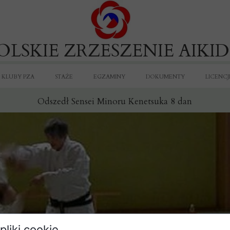
OLSKIE ZRZESZENIE AIKI
KLUBY PZA
STAŻE
EGZAMINY
DOKUMENTY
LICENCJ
Odszedł Sensei Minoru Kenetsuka 8 dan
pliki cookie