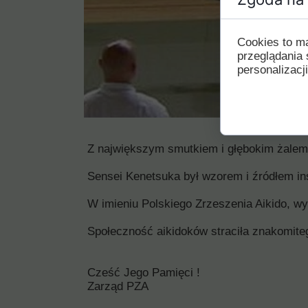
Cookies to m
przeglądania 
personalizacji
Z największym smutkiem i głębokim żalem
Sensei Kenetsuka był wzorem i źródłem insp
W imieniu Polskiego Zrzeszenia Aikido, w
Społeczność aikidoków straciła znakomitego
Cześć Jego Pamięci !
Zarząd PZA