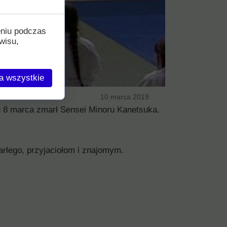
eniu podczas
wisu,
a wszystkie
10 marca 2019
u 8 marca zmarł Sensei Minoru Kanetsuka.
rłego, przyjaciołom i znajomym.