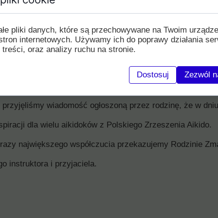
ałe pliki danych, które są przechowywane na Twoim urządz
stron internetowych. Używamy ich do poprawy działania ser
 treści, oraz analizy ruchu na stronie.
Dostosuj
Zezwól n
 przyjęliśmy wiadomość ogłoszoną przez rodzinę, że w dni
iracji dla wielu aikidoków z Polskiego Zrzeszenia Aikido.
yrazy największego współczucia przekazujemy Rodzinie Zma
 instruktora i przyjaciela.