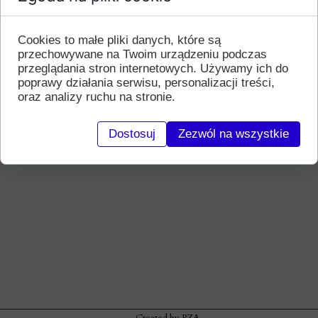
dnia 28.05.2020 o godz. 9.30 w Kościele
p.w. Św. Antoniego w Falkowej.
Uroczystości pogrzebowe odbędą się o
Cookies to małe pliki danych, które są
godzinie 11.00 na Cmentarzu w
przechowywane na Twoim urządzeniu podczas
Gołąbkowicach.
przeglądania stron internetowych. Używamy ich do
poprawy działania serwisu, personalizacji treści,
oraz analizy ruchu na stronie.
Dostosuj
Zezwól na wszystkie