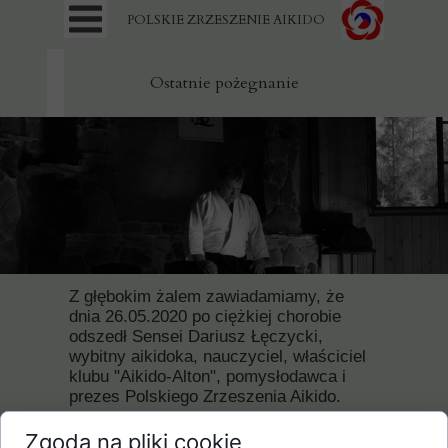
POLSKIE ZRZESZENIE AIKIDO
Ostatnie pożegnanie
Z głębokim żalem zawiadamiamy, że
dnia 26.05.2020 po ciężkiej chorobie
odszedł Sensei Dariusz Łęczycki,
wybitny aikidoka, nauczyciel, właściciel
klubu "Aikido-Alton", pomysłodawca i
prezes Polskiego Zrzeszenia Aikido.
Msza Św. Żałobna odprawiona zostanie
Zgoda na pliki cookie