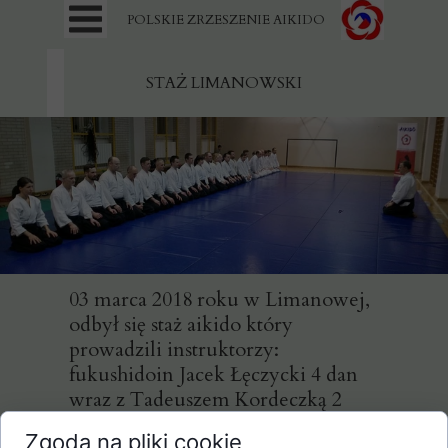
POLSKIE ZRZESZENIE AIKIDO
STAŻ LIMANOWSKI
03 marca 2018 roku w Limanowej,
odbył się staż aikido który
prowadzili instruktorzy:
fukushidoin Jacek Łęczycki 4 dan
wraz z Tadeuszem Kordeczką 2
dan, którzy na co dzień prowadzą
Zgoda na pliki cookie