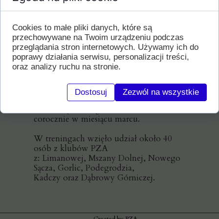
treningi w Limanowej
i Mszanie Dolnej.
Kluby z Limanowej i Mszany Dln.
Cookies to małe pliki danych, które są
działają w ramach Limanowskiego
przechowywane na Twoim urządzeniu podczas
przeglądania stron internetowych. Używamy ich do
Stowarzyszenia Aikido.
poprawy działania serwisu, personalizacji treści,
oraz analizy ruchu na stronie.
Nad stażem patronat
objęło Polskie Zrzeszenie Aikido,
Dostosuj
Zezwól na wszystkie
Limanowskie Stowarzyszenie
Aikido będzie organizować takie staże
corocznie w miesiącu marcu.
W treningach wzięło udział około 40
osób z klubów PZA
z: Limanowej, Mszany Dolnej, Nowego
Sącza, Gorlic, Podegrodzia,
Kadczy oraz Dąbrowy Górniczej.