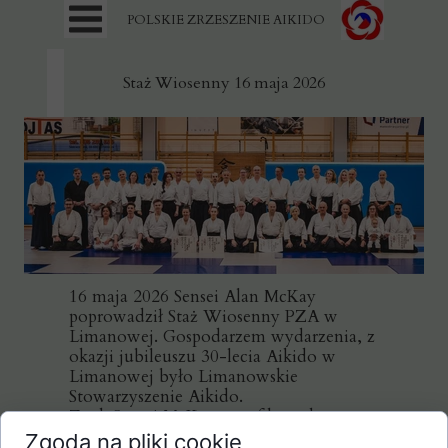
POLSKIE ZRZESZENIE AIKIDO
Staż Wiosenny 16 maja 2026
16 maja 2026 Sensei Alan McKay
poprowadził Staż Wiosenny PZA w
Limanowej. Gospodarzem wydarzenia, z
okazji jubileuszu 30-lecia Aikido w
Limanowej było Limanowskie
Stowarzyszenie Aikido.
Z rąk Sensei McKay certyfikaty dan
odebrali:
Zgoda na pliki cookie