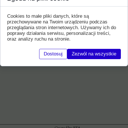
Maja Bończak - shodan,
Marzena Lewek - shodan,
Tadeusz Kordeczka - yondan,
Cookies to małe pliki danych, które są
Marcin Prusak - yondan.
przechowywane na Twoim urządzeniu podczas
Gratulacje dla promowanych i
przeglądania stron internetowych. Używamy ich do
Limanowskiego Stowarzyszenia Aikido,
poprawy działania serwisu, personalizacji treści,
gorące podziękowania dla Sensei za
oraz analizy ruchu na stronie.
przekazaną wiedzę... i cdn :)
Dostosuj
Zezwól na wszystkie