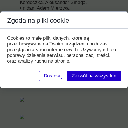
Kordeczka, Aleksander Smaga.
• nidan: Adam Mierzwa.
Serdeczne gratulacje dla wszystkich
Zgoda na pliki cookie
promowanych. Ogromne podziękowania
dla Sensei Alan i Jan za wspaniały
trening i wsparcie.
Pełni wrażeń czekamy już na następne
Cookies to małe pliki danych, które są
spotkanie i kolejne świetne treningi.
przechowywane na Twoim urządzeniu podczas
Dziękujemy bardzo uczestnikom stażu i
przeglądania stron internetowych. Używamy ich do
osobom zaangażowanym w jego
poprawy działania serwisu, personalizacji treści,
organizację a w szczególności Markowi
oraz analizy ruchu na stronie.
Śledzińskiemu i członkom sekcji Aikido
ANS.
Dostosuj
Zezwól na wszystkie