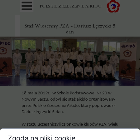
POLSKIE ZRZESZENIE AIKIDO
Staż Wiosenny PZA - Dariusz Łęczycki 5
dan
18 maja 2019r., w Szkole Podstawowej Nr 20 w
Nowym Sączu, odbył się staż aikido organizowany
przez Polskie Zrzeszenie Aikido, który poprowadził
Dariusz Łęczycki 5 dan.
W stażu uczestniczyli członkowie klubów PZA, wielu
z nich to posiadacze stopni mistrzowskich dan.
Zgoda na pliki cookie