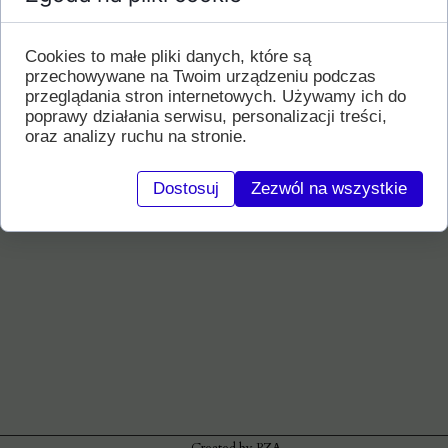
Tematem szkolenia były techniki obronne przed
atakiem tsuki: napastnika nieuzbrojonego,
uzbrojonego w nóż (tanto dori) i kij (jo dori).
Cookies to małe pliki danych, które są
przechowywane na Twoim urządzeniu podczas
Seminarium odbyło się w bardzo pogodnej
przeglądania stron internetowych. Używamy ich do
atmosferze i mimo dużego wysiłku uczestnikom
poprawy działania serwisu, personalizacji treści,
dopisywał dobry humor.
oraz analizy ruchu na stronie.
Dostosuj
Zezwól na wszystkie