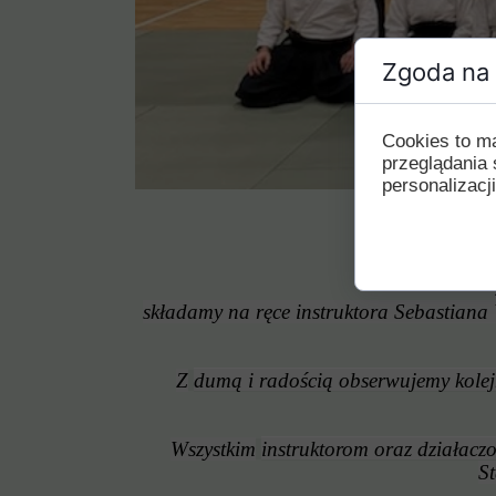
Zgoda na 
Cookies to m
przeglądania 
personalizacji
składamy na ręce instruktora Sebastiana W
Z
dumą i radością obserwujemy kolejn
Wszystkim
instruktorom oraz działac
St