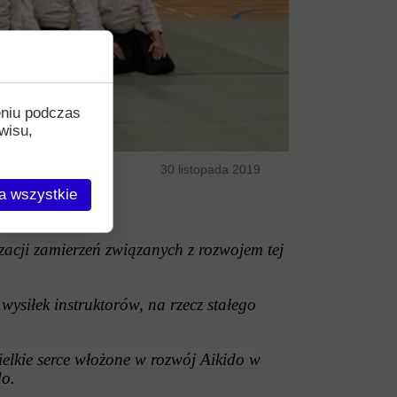
eniu podczas
wisu,
30 listopada 2019
a wszystkie
,
izacji zamierzeń związanych z rozwojem tej
ysiłek instruktorów, na rzecz stałego
elkie serce włożone w rozwój Aikido w
do.