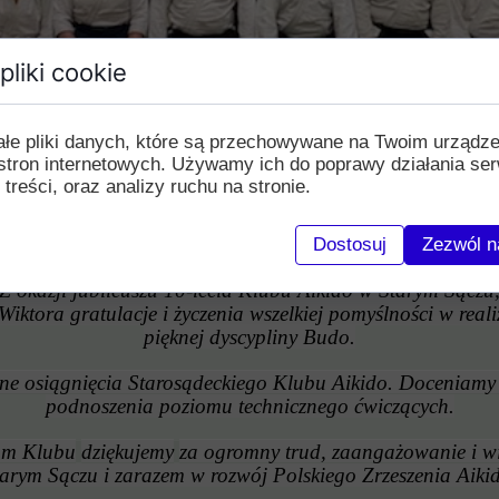
pliki cookie
ałe pliki danych, które są przechowywane na Twoim urządz
stron internetowych. Używamy ich do poprawy działania ser
 treści, oraz analizy ruchu na stronie.
Szanowni Jubilaci !!!
Dostosuj
Zezwól n
Z okazji jubileuszu 10-lecia Klubu Aikido w Starym Sączu
iktora gratulacje i życzenia wszelkiej pomyślności w real
pięknej dyscypliny Budo.
e osiągnięcia Starosądeckiego Klubu Aikido. Doceniamy w
podnoszenia poziomu technicznego ćwiczących.
zom Klubu
dziękujemy
za ogromny trud, zaangażowanie i wi
arym Sączu i zarazem w rozwój Polskiego Zrzeszenia Aiki